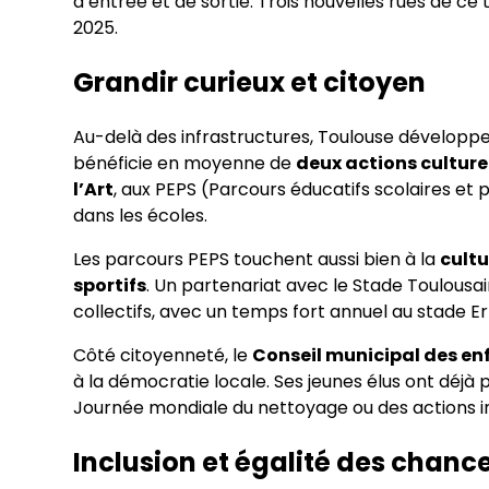
d’entrée et de sortie. Trois nouvelles rues de c
2025.
Grandir curieux et citoyen
Au-delà des infrastructures, Toulouse développ
bénéficie en moyenne de
deux actions culture
l’Art
, aux PEPS (Parcours éducatifs scolaires et 
dans les écoles.
Les parcours PEPS touchent aussi bien à la
cultu
sportifs
. Un partenariat avec le Stade Toulousa
collectifs, avec un temps fort annuel au stade E
Côté citoyenneté, le
Conseil municipal des enf
à la démocratie locale. Ses jeunes élus ont déjà
Journée mondiale du nettoyage ou des actions i
Inclusion et égalité des chanc