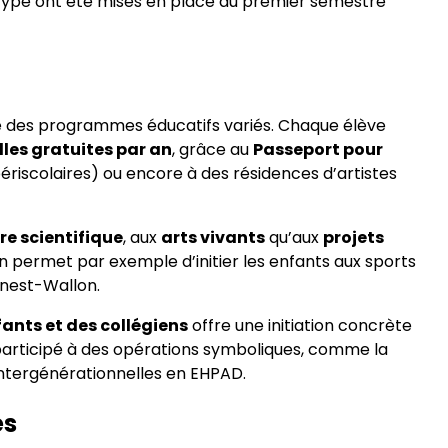
e type ont été mises en place au premier semestre
e des programmes éducatifs variés. Chaque élève
lles gratuites par an
, grâce au
Passeport pour
périscolaires) ou encore à des résidences d’artistes
re scientifique
, aux
arts vivants
qu’aux
projets
in permet par exemple d’initier les enfants aux sports
rnest-Wallon.
ants et des collégiens
offre une initiation concrète
 participé à des opérations symboliques, comme la
ntergénérationnelles en EHPAD.
es