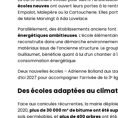
écoles neuves
ont ouvert leurs portes à la re
Empalot, Malepère ou la Cartoucherie. Elles por
de Marie Marvingt à Ada Lovelace.
Parallèlement, des établissements anciens font 
énergétiques ambitieuses
. L’école élémenta
reconstruite dans une démarche environnemental
matériaux issus de l’ancienne structure. Le grou
Guillaumet, bénéficie quant à lui d’un chantier à 
consommation énergétique.
Deux nouvelles écoles – Adrienne Bolland aux Iza
d’ici 2027 pour accompagner l’arrivée de la 3ᵉ l
Des écoles adaptées au climat
Face aux canicules récurrentes, la mairie déplo
2020,
plus de 30 000 m² de bitume ont été su
sols perméables, et
plus de 400 arbres
ont été 