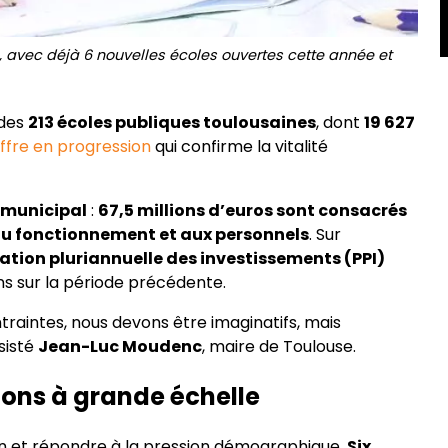
6, avec déjà 6 nouvelles écoles ouvertes cette année et
 des
213 écoles publiques toulousaines
, dont
19 627
ffre en progression
qui confirme la vitalité
 municipal
:
67,5 millions d’euros sont consacrés
 au fonctionnement et aux personnels
. Sur
ion pluriannuelle des investissements (PPI)
ons sur la période précédente.
traintes, nous devons être imaginatifs, mais
nsisté
Jean-Luc Moudenc
, maire de Toulouse.
tions à grande échelle
ion et répondre à la pression démographique.
Six