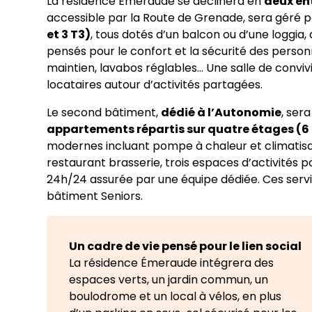
La résidence Émeraude se déclinera en
deux en
accessible par la Route de Grenade, sera géré pa
et 3 T3)
, tous dotés d’un balcon ou d’une loggia
pensés pour le confort et la sécurité des perso
maintien, lavabos réglables... Une salle de convi
locataires autour d’activités partagées.
Le second bâtiment,
dédié à l’Autonomie
, ser
appartements répartis sur quatre étages (6 T1
modernes incluant pompe à chaleur et climati
restaurant brasserie, trois espaces d’activités p
24h/24 assurée par une équipe dédiée. Ces servi
bâtiment Seniors.
Un cadre de vie pensé pour le lien social
La résidence Émeraude intégrera des
espaces verts, un jardin commun, un
boulodrome et un local à vélos, en plus