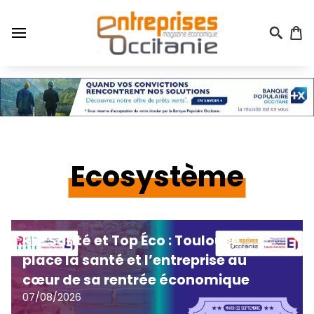
Aller
au
contenu
principal
Menu
du
compte
de
l'utilisateur
Ecosystème
REF Santé et Top Éco : Toulouse
place la santé et l’entreprise au
cœur de sa rentrée économique
07/08/2026