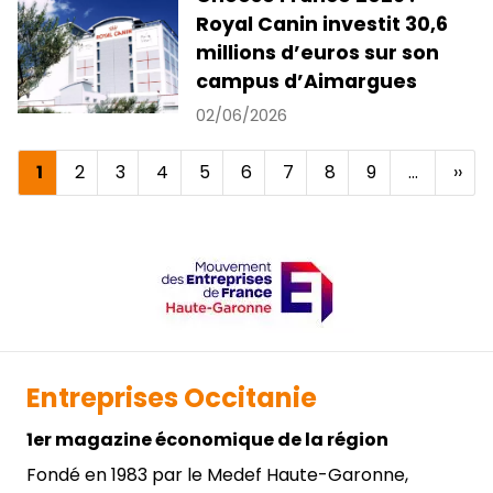
Royal Canin investit 30,6
millions d’euros sur son
campus d’Aimargues
02/06/2026
Page
1
Page
2
Page
3
Page
4
Page
5
Page
6
Page
7
Page
8
Page
9
…
Pag
››
Pagination
courante
suiv
Entreprises Occitanie
1er magazine économique de la région
Fondé en 1983 par le Medef Haute-Garonne,