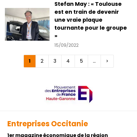
Stefan May : « Toulouse
est en train de devenir
une vraie plaque
tournante pour le groupe
»
15/09/2022
Page
1
Page
2
Page
3
Page
4
Page
5
…
Page
>
Pagination
courante
suivante
Entreprises Occitanie
1er magazine économique de la région