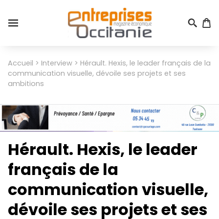
Aller
au
contenu
principal
Menu
Accueil
Interview
Hérault. Hexis, le leader français de la
Fil
du
communication visuelle, dévoile ses projets et ses
d'Ariane
compte
ambitions
de
l'utilisateur
Hérault. Hexis, le leader
français de la
communication visuelle,
dévoile ses projets et ses