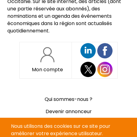
Occitanie. Sur le site internet, des articles (dont
une partie réservée aux abonnés), des
nominations et un agenda des événements
économiques dans la région sont actualisés
quotidiennement.
Mon compte
Pied
Qui sommes-nous ?
de
page
Devenir annonceur
Mentions légales
Nous utilisons des cookies sur ce site pour
améliorer votre expérience utilisateur.
Politique de confidentialité