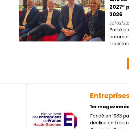
2027” p
2026
30/03/20
Porté pa
commerc
transfor
Pagination
Entreprise
1er magazine é
Fondé en 1983 pa
décline en trois