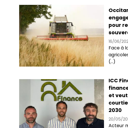
Occitan
engage 
pour re
souver
16/06/20
Face à la
agricole
(...)
ICC Fin
financ
et veut
courtie
2030
20/05/20
Acteur m