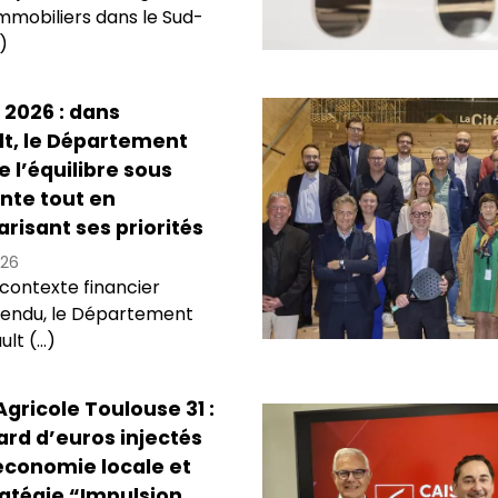
immobiliers dans le Sud-
)
2026 : dans
lt, le Département
 l’équilibre sous
nte tout en
risant ses priorités
26
contexte financier
tendu, le Département
lt (...)
Agricole Toulouse 31 :
liard d’euros injectés
économie locale et
atégie “Impulsion