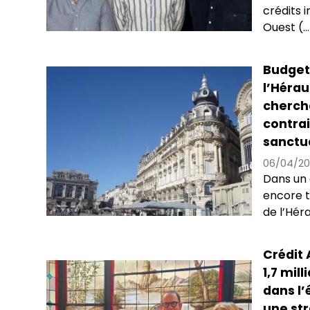
crédits 
Ouest (...
Budget 
l’Hérau
cherche
contrai
sanctua
06/04/20
Dans un 
encore 
de l’Hérau
Crédit 
1,7 mil
dans l’
une str