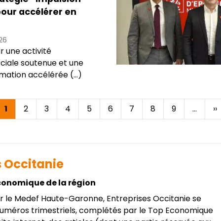
our accélérer en
26
r une activité
iale soutenue et une
mation accélérée (...)
Page
1
Page
2
Page
3
Page
4
Page
5
Page
6
Page
7
Page
8
Page
9
…
P
››
courante
su
s Occitanie
conomique de la région
r le Medef Haute-Garonne, Entreprises Occitanie se
 numéros trimestriels, complétés par le Top Economique