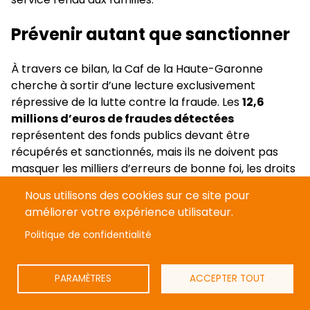
Prévenir autant que sanctionner
À travers ce bilan, la Caf de la Haute-Garonne
cherche à sortir d’une lecture exclusivement
répressive de la lutte contre la fraude. Les
12,6
millions d’euros de fraudes détectées
représentent des fonds publics devant être
récupérés et sanctionnés, mais ils ne doivent pas
masquer les milliers d’erreurs de bonne foi, les droits
non sollicités et les difficultés provoquées par la
Nous utilisons des cookies sur ce site pour
complexité des réglementations.
améliorer votre expérience utilisateur.
La ligne défendue par l’organisme repose sur un
Politique de confidentialité
équilibre entre automatisation, contrôle humain et
accompagnement. Les échanges de données
doivent éviter de demander plusieurs fois les mêmes
PARAMÈTRES
ACCEPTER TOUT
justificatifs. Les campagnes de prévention doivent