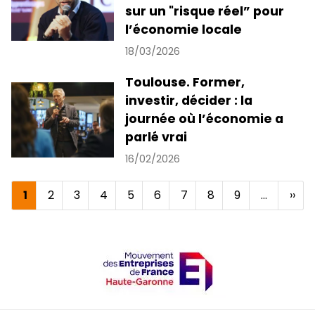
sur un "risque réel” pour
l’économie locale
18/03/2026
Toulouse. Former,
investir, décider : la
journée où l’économie a
parlé vrai
16/02/2026
Page
1
Page
2
Page
3
Page
4
Page
5
Page
6
Page
7
Page
8
Page
9
…
Pag
››
Pagination
courante
suiv