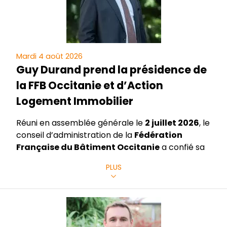
Mardi 4 août 2026
Guy Durand prend la présidence de
la FFB Occitanie et d’Action
Logement Immobilier
Réuni en assemblée générale le
2 juillet 2026
, le
conseil d’administration de la
Fédération
Française du Bâtiment Occitanie
a confié sa
présidence à
Guy Durand
. Âgé de
63 ans
, le
PLUS
chef d’entreprise catalan assurera cette
fonction pendant les trois prochaines années.
Il prend la suite de
Frédéric Carré
, qui présidait
l’organisation régionale depuis le
5 juin 2020