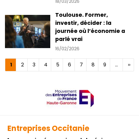
18/03/2026
Toulouse. Former,
investir, décider : la
journée où l’économie a
parlé vrai
16/02/2026
Page
1
Page
2
Page
3
Page
4
Page
5
Page
6
Page
7
Page
8
Page
9
…
Pag
››
Pagination
courante
suiv
Entreprises Occitanie