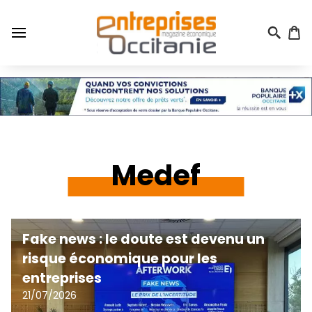
Aller
au
contenu
principal
Menu
du
compte
de
l'utilisateur
Medef
Fake news : le doute est devenu un
risque économique pour les
entreprises
21/07/2026