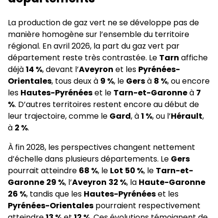
La production de gaz vert ne se développe pas de
manière homogène sur l’ensemble du territoire
régional. En avril 2026, la part du gaz vert par
département reste très contrastée. Le
Tarn
affiche
déjà
14 %
, devant l’
Aveyron
et les
Pyrénées-
Orientales
, tous deux à
9 %
, le
Gers
à
8 %
, ou encore
les
Hautes-Pyrénées
et le
Tarn-et-Garonne
à
7
%
. D’autres territoires restent encore au début de
leur trajectoire, comme le
Gard
, à
1 %
, ou l’
Hérault
,
à
2 %
.
À fin 2028, les perspectives changent nettement
d’échelle dans plusieurs départements. Le
Gers
pourrait atteindre
68 %
, le
Lot
50 %
, le
Tarn-et-
Garonne
29 %
, l’
Aveyron
32 %
, la
Haute-Garonne
26 %
, tandis que les
Hautes-Pyrénées
et les
Pyrénées-Orientales
pourraient respectivement
atteindre
13 %
et
12 %
. Ces évolutions témoignent de