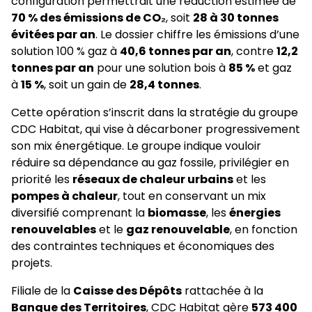
configuration permettrait une réduction estimée de
70 % des émissions de CO₂
, soit
28 à 30 tonnes
évitées par an
. Le dossier chiffre les émissions d’une
solution 100 % gaz à
40,6 tonnes par an
, contre
12,2
tonnes par an
pour une solution bois à
85 %
et gaz
à
15 %
, soit un gain de
28,4 tonnes
.
Cette opération s’inscrit dans la stratégie du groupe
CDC Habitat, qui vise à décarboner progressivement
son mix énergétique. Le groupe indique vouloir
réduire sa dépendance au gaz fossile, privilégier en
priorité les
réseaux de chaleur urbains
et les
pompes à chaleur
, tout en conservant un mix
diversifié comprenant la
biomasse
, les
énergies
renouvelables
et le
gaz renouvelable
, en fonction
des contraintes techniques et économiques des
projets.
Filiale de la
Caisse des Dépôts
rattachée à la
Banque des Territoires
, CDC Habitat gère
573 400