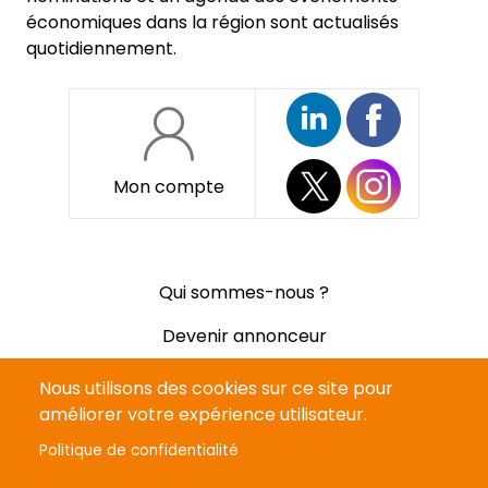
économiques dans la région sont actualisés
quotidiennement.
Mon compte
Pied
Qui sommes-nous ?
de
page
Devenir annonceur
Mentions légales
Nous utilisons des cookies sur ce site pour
améliorer votre expérience utilisateur.
Politique de confidentialité
Politique de confidentialité
CGV