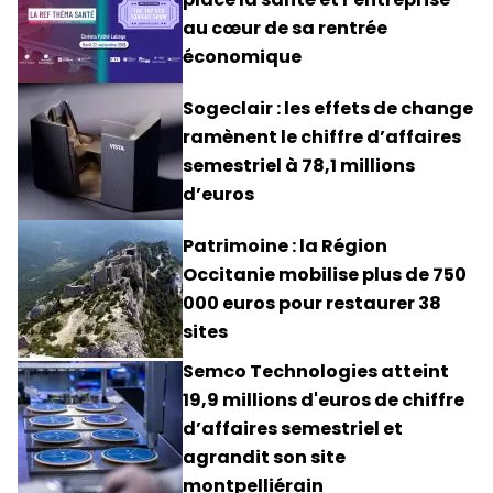
au cœur de sa rentrée
économique
Sogeclair : les effets de change
ramènent le chiffre d’affaires
semestriel à 78,1 millions
d’euros
Patrimoine : la Région
Occitanie mobilise plus de 750
000 euros pour restaurer 38
sites
Semco Technologies atteint
19,9 millions d'euros de chiffre
d’affaires semestriel et
agrandit son site
montpelliérain