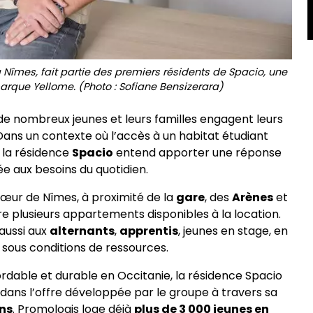
 Nîmes, fait partie des premiers résidents de Spacio, une
rque Yellome. (Photo : Sofiane Bensizerara)
 de nombreux jeunes et leurs familles engagent leurs
ans un contexte où l’accès à un habitat étudiant
, la résidence
Spacio
entend apporter une réponse
ée aux besoins du quotidien.
 cœur de Nîmes, à proximité de la
gare
, des
Arènes
et
plusieurs appartements disponibles à la location.
 aussi aux
alternants
,
apprentis
, jeunes en stage, en
 sous conditions de ressources.
rdable et durable en Occitanie, la résidence Spacio
rit dans l’offre développée par le groupe à travers sa
ans
. Promologis loge déjà
plus de 3 000 jeunes en