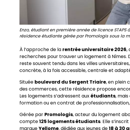
Enzo, étudiant en première année de licence STAPS à
résidence étudiante gérée par Promologis sous la ma
À l’approche de la
rentrée universitaire 2026
,
recherches pour trouver un logement à Nîmes. D
reste souvent tendu dans les villes universitaires
concrète, à la fois accessible, centrale et adapt
Située
boulevard du Sergent Triaire
, en plein
des commerces, cette résidence propose encore 
Les logements s’adressent aux
étudiants
, mais
formation ou en contrat de professionnalisation,
Gérée par
Promologis
, acteur du logement abo
compte
125 logements étudiants
. Elle s’insc
marque
Yellome
, dédiée aux jeunes de
18 à 30 