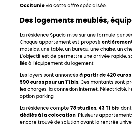
Occitanie
via cette offre spécialisée.
Des logements meublés, équipés
La résidence Spacio mise sur une formule pensée p
Chaque appartement est proposé
entièremen
matelas, une table, un bureau, une chaise, un c
L’objectif est de permettre une arrivée rapide, 
liés à l’équipement du logement.
Les loyers sont annoncés
à partir de 420 euros
590 euros pour un T1 bis
. Ces montants sont p
les charges, la connexion internet, l’électricité, 
option parking.
La résidence compte
78 studios
,
43 T1 bis
, don
dédiés à la colocation
. Plusieurs appartements
encore trouvé de solution avant la rentrée univer