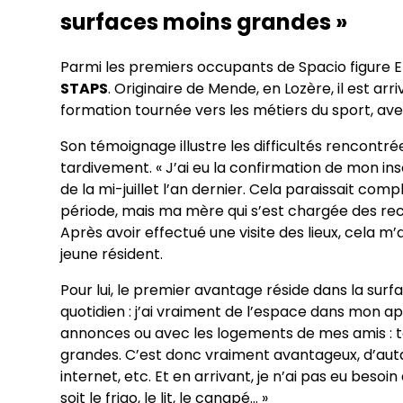
surfaces moins grandes »
Parmi les premiers occupants de Spacio figure 
STAPS
. Originaire de Mende, en Lozère, il est a
formation tournée vers les métiers du sport, avec
Son témoignage illustre les difficultés rencontré
tardivement. « J’ai eu la confirmation de mon in
de la mi-juillet l’an dernier. Cela paraissait co
période, mais ma mère qui s’est chargée des rech
Après avoir effectué une visite des lieux, cela m’
jeune résident.
Pour lui, le premier avantage réside dans la surf
quotidien : j’ai vraiment de l’espace dans mon a
annonces ou avec les logements de mes amis : to
grandes. C’est donc vraiment avantageux, d’autant 
internet, etc. Et en arrivant, je n’ai pas eu besoi
soit le frigo, le lit, le canapé… »