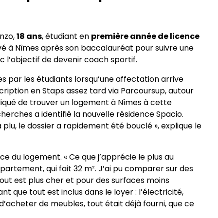
Enzo,
18 ans
, étudiant en
première année de licence
rrivé à Nîmes après son baccalauréat pour suivre une
 l’objectif de devenir coach sportif.
es par les étudiants lorsqu’une affectation arrive
scription en Staps assez tard via Parcoursup, autour
mpliqué de trouver un logement à Nîmes à cette
erches a identifié la nouvelle résidence Spacio.
a plu, le dossier a rapidement été bouclé », explique le
ace du logement. « Ce que j’apprécie le plus au
ppartement, qui fait 32 m². J’ai pu comparer sur des
ut est plus cher et pour des surfaces moins
que tout est inclus dans le loyer : l’électricité,
n d’acheter de meubles, tout était déjà fourni, que ce