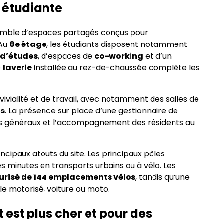
e étudiante
emble d’espaces partagés conçus pour
 Au
8e étage
, les étudiants disposent notamment
 d’études
, d’espaces de
co-working
et d’un
e
laverie
installée au rez-de-chaussée complète les
ivialité et de travail, avec notamment des salles de
es
. La présence sur place d’une gestionnaire de
ices généraux et l’accompagnement des résidents au
cipaux atouts du site. Les principaux pôles
es minutes en transports urbains ou à vélo. Les
curisé de 144 emplacements vélos
, tandis qu’une
e motorisé, voiture ou moto.
t est plus cher et pour des