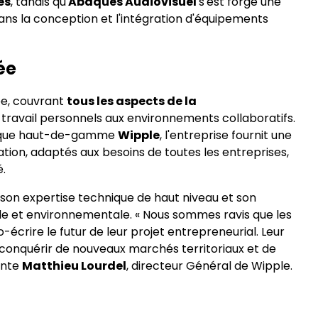
es
, tandis qu'
Abaques Audiovisuel
s'est forgé une
ns la conception et l'intégration d'équipements
ée
iée, couvrant
tous les aspects de la
 travail personnels aux environnements collaboratifs.
rque haut-de-gamme
Wipple
, l'entreprise fournit une
n, adaptés aux besoins de toutes les entreprises,
é.
r son expertise technique de haut niveau et son
e et environnementale. « Nous sommes ravis que les
écrire le futur de leur projet entrepreneurial. Leur
 conquérir de nouveaux marchés territoriaux et de
ente
Matthieu Lourdel
, directeur Général de Wipple.