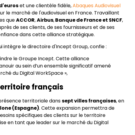
 d'euros
et une clientèle fidèle,
Abaques Audiovisuel
ur le marché de l'audiovisuel en France. Travaillant
les que
ACCOR
,
Airbus
,
Banque de France et SNCF
,
rès de ses clients, de ses fournisseurs et de ses
onfiance dans cette alliance stratégique.
i intègre le directoire d'Incept Group, confie :
indre le Groupe Incept. Cette alliance
nouir au sein d’un ensemble significatif amené
arché du Digital WorkSpace »,
erritoire français
présence territoriale dans
sept villes françaises
, en
lone (Espagne)
. Cette expansion permettra de
oins spécifiques des clients sur le territoire
prise en tant que leader sur le marché du Digital