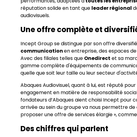
performantes, adaptées à
toutes les entrepris
réputation solide en tant que
leader régional
da
audiovisuels.
Une offre complète et diversifi
Incept Group se distingue par son offre diversif
communication
en entreprise, des espaces de
Avec des filiales telles que
Onedirect
et sa ma
gamme complète d'équipements de communicatio
quelle que soit leur taille ou leur secteur d'activit
Abaques Audiovisuel, quant à lui, est réputé pou
engagement en matière de responsabilité social
fondateurs d’Abaques aient choisi Incept pour co-
arrivée au sein du groupe va nous permettre de
proposer une offre de services élargie », comm
Des chiffres qui parlent