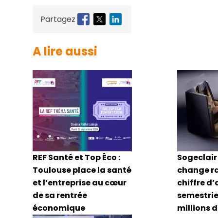
Partagez
A lire aussi
REF Santé et Top Éco :
Sogeclair 
Toulouse place la santé
change r
et l’entreprise au cœur
chiffre d’
de sa rentrée
semestriel
économique
millions 