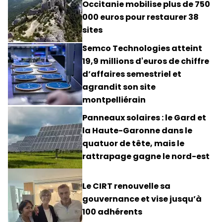
Occitanie mobilise plus de 750
000 euros pour restaurer 38
sites
Semco Technologies atteint
19,9 millions d'euros de chiffre
d’affaires semestriel et
agrandit son site
montpelliérain
Panneaux solaires : le Gard et
la Haute-Garonne dans le
quatuor de tête, mais le
rattrapage gagne le nord-est
Le CIRT renouvelle sa
gouvernance et vise jusqu’à
100 adhérents