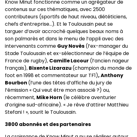
Know Minut fonctionne comme un agrégateur de
contenus sur ces thématiques, avec 2500
contributeurs (sportifs de haut niveau, diététiciens,
chefs d’entreprise…). Et le Toulousain peut se
targuer d’avoir accroché quelques beaux noms à
son palmarès et dans le menu de l’appli avec des
intervenants comme
Guy Novès
(l’ex-manager du
Stade Toulousain et ex-sélectionneur de l’équipe de
France de rugby),
Camille Lacour
(l’ancien nageur
français),
Bixente Lizarazu
(champion du monde de
foot en 1998 et commentateur sur TF1)
, Anthony
Bourbon
(l’une des têtes d’affiche du jury de
l’émission « Qui veut être mon associé ?) ou,
récemment,
Mike Horn
(le célèbre aventurier
d’origine sud-africaine). « Je rêve d’attirer Matthieu
Stefani ! », sourit le Toulousain.
3800 abonnés et des partenaires
La croissance de Know Minut a pu se réaliser autour