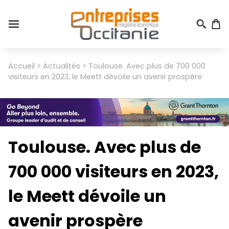
Aller
au
contenu
principal
Menu
Accueil
Actualités
Toulouse. Avec plus de 700 000
Fil
du
visiteurs en 2023, le Meett dévoile un avenir prospère
d'Ariane
compte
de
l'utilisateur
Toulouse. Avec plus de
700 000 visiteurs en 2023,
le Meett dévoile un
avenir prospère