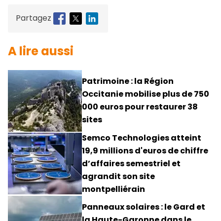
Partagez
A lire aussi
Patrimoine : la Région
Occitanie mobilise plus de 750
000 euros pour restaurer 38
sites
Semco Technologies atteint
19,9 millions d'euros de chiffre
d’affaires semestriel et
agrandit son site
montpelliérain
Panneaux solaires : le Gard et
la Haute-Garonne dans le