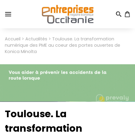
Aller
au
contenu
principal
Menu
Accueil
Actualités
Toulouse. La transformation
Fil
du
numérique des PME au coeur des portes ouvertes de
d'Ariane
compte
Konica Minolta
de
l'utilisateur
Toulouse. La
transformation