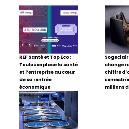
REF Santé et Top Éco :
Sogeclair 
Toulouse place la santé
change r
et l’entreprise au cœur
chiffre d’
de sa rentrée
semestriel
économique
millions 