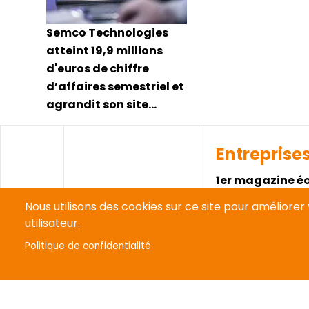
Semco Technologies
atteint 19,9 millions
d'euros de chiffre
d’affaires semestriel et
agrandit son site
montpelliérain
Entreprise
1er magazine é
Fondé en 1983 pa
Nous utilisons des cookies sur ce site pour améliore
décline en trois
utilisateur.
Occitanie. Sur le
Politique de confidentialité
abonnés), des n
dans la région s