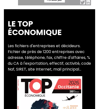
LE TOP
ÉCONOMIQUE
Les fichiers d'entreprises et décideurs.
Fichier de près de 1200 entreprises avec
adresse, téléphone, fax, chiffre d'affaires, %
du CA à l'exportation, effectif, activité, code
Naf, SIRET, site Internet, mail principal...