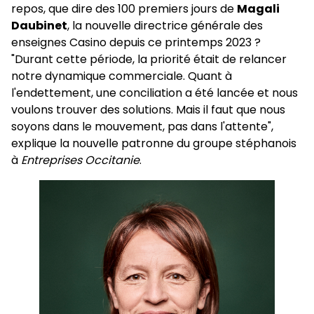
repos, que dire des 100 premiers jours de
Magali
Daubinet
, la nouvelle directrice générale des
enseignes Casino depuis ce printemps 2023 ?
"Durant cette période, la priorité était de relancer
notre dynamique commerciale. Quant à
l'endettement, une conciliation a été lancée et nous
voulons trouver des solutions. Mais il faut que nous
soyons dans le mouvement, pas dans l'attente",
explique la nouvelle patronne du groupe stéphanois
à
Entreprises Occitanie
.