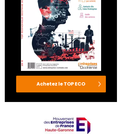
Achetez le TOP ECO