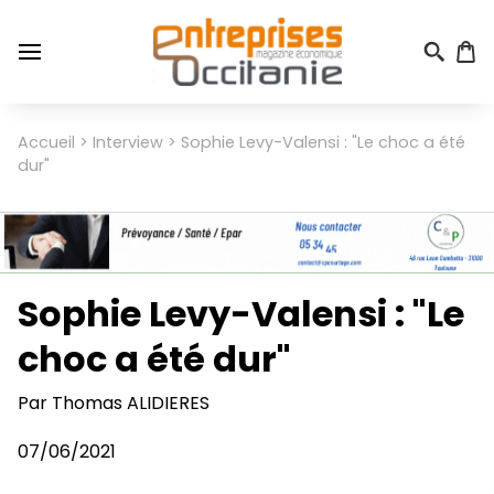
Aller
au
contenu
principal
Menu
Accueil
Interview
Sophie Levy-Valensi : "Le choc a été
Fil
du
dur"
d'Ariane
compte
de
l'utilisateur
Sophie Levy-Valensi : "Le
choc a été dur"
Par
Thomas ALIDIERES
07/06/2021