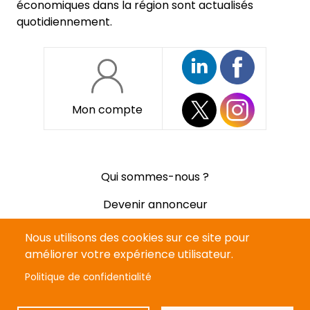
économiques dans la région sont actualisés
quotidiennement.
Mon compte
Pied
Qui sommes-nous ?
de
page
Devenir annonceur
Mentions légales
Nous utilisons des cookies sur ce site pour
améliorer votre expérience utilisateur.
Politique de confidentialité
Politique de confidentialité
CGV