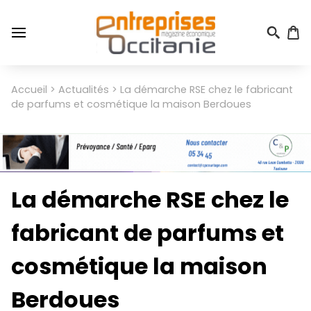
Aller
au
contenu
principal
Menu
Accueil
Actualités
La démarche RSE chez le fabricant
Fil
du
de parfums et cosmétique la maison Berdoues
d'Ariane
compte
de
l'utilisateur
La démarche RSE chez le
fabricant de parfums et
cosmétique la maison
Berdoues