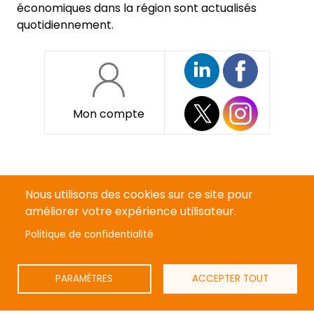
économiques dans la région sont actualisés
quotidiennement.
Mon compte
Pied
Qui sommes-nous ?
de
Nous utilisons des cookies sur ce site pour
page
Devenir annonceur
améliorer votre expérience utilisateur.
Politique de confidentialité
Mentions légales
Politique de confidentialité
PARAMÈTRES
ACCEPTER TOUT
CGV