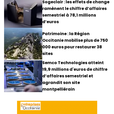
Sogeclair : les effets de change
ramènent le chiffre d’affaires
semestriel à 78,1 millions
d’euros
Patrimoine : la Région
Occitanie mobilise plus de 750
000 euros pour restaurer 38
sites
Semco Technologies atteint
19,9 millions d'euros de chiffre
d’affaires semestriel et
agrandit son site
montpelliérain