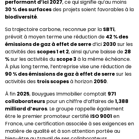
performant d’ici 2027
, ce qui signifie qu’au moins
30 % des surfaces
des projets soient favorables à la
biodiversité
.
Sa trajectoire carbone, reconnue par la
SBTi
,
prévoit à moyen terme une réduction de
42 % des
émissions de gaz à effet de serre
d’ici
2030
sur les
activités des
scopes 1 et 2
, ainsi qu’une baisse de
28
%
sur les activités du
scope 3
à la même échéance.
À plus long terme, l’entreprise vise une réduction de
90 % des émissions de gaz à effet de serre
sur les
activités des
trois scopes
à horizon
2050
.
À fin
2025
, Bouygues Immobilier comptait
971
collaborateurs
pour un chiffre d’affaires de
1,388
milliard d’euros
. Le groupe rappelle également
être le premier promoteur certifié
ISO 9001
en
France, une certification associée à ses exigences en
matière de qualité et à son attention portée au
bien-être au travail de ses collaborateurs.