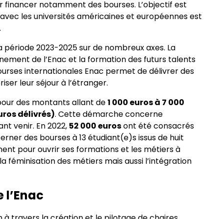
r financer notamment des bourses. L’objectif est
on avec les universités américaines et européennes est
.
r la période 2023-2025 sur de nombreux axes. La
nement de l’Enac et la formation des futurs talents
urses internationales Enac permet de délivrer des
iser leur séjour à l’étranger.
 pour des montants allant de
1 000 euros à 7 000
uros délivrés)
. Cette démarche concerne
nt venir. En 2022,
52 000 euros
ont été consacrés
erner des bourses à 13 étudiant(e)s issus de huit
ent pour ouvrir ses formations et les métiers à
a féminisation des métiers mais aussi l’intégration
e l’Enac
 à travers la création et le pilotage de chaires