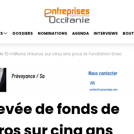
ES
DOSSIERS
NOMINATIONS
AGENDA
INTERVIEWS
BOUT
e 10 millions d’euros sur cinq ans pour la fondation Enac
evée de fonds de
ros sur cinq ans