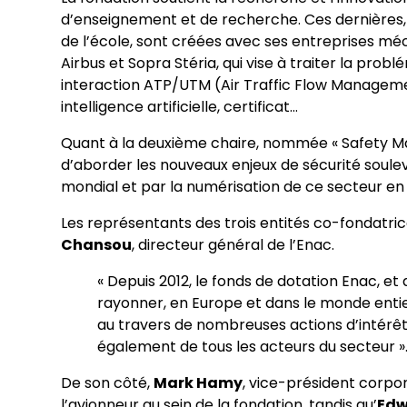
d’enseignement et de recherche. Ces dernières, b
de l’école, sont créées avec ses entreprises méc
Airbus et Sopra Stéria, qui vise à traiter la probl
interaction ATP/UTM (Air Traffic Flow Manage
intelligence artificielle, certificat…
Quant à la deuxième chaire, nommée « Safety Ma
d’aborder les nouveaux enjeux de sécurité soul
mondial et par la numérisation de ce secteur en
Les représentants des trois entités co-fondatrice
Chansou
, directeur général de l’Enac.
« Depuis 2012, le fonds de dotation Enac, et
rayonner, en Europe et dans le monde entier
au travers de nombreuses actions d’intérêt
également de tous les acteurs du secteur »
De son côté,
Mark Hamy
, vice-président corpo
l’avionneur au sein de la fondation, tandis qu’
Edw