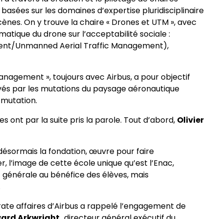
asées sur les domaines d’expertise pluridisciplinaire
ènes. On y trouve la chaire « Drones et UTM », avec
ématique du drone sur l’acceptabilité sociale :
ment/Unmanned Aerial Traffic Management),
nagement », toujours avec Airbus, a pour objectif
evés par les mutations du paysage aéronautique
 mutation.
s ont par la suite pris la parole. Tout d’abord,
Olivier
 désormais la fondation, œuvre pour faire
, l’image de cette école unique qu’est l’Enac,
 générale au bénéfice des élèves, mais
.
rate affaires d’Airbus a rappelé l’engagement de
ard Arkwright,
directeur général exécutif du