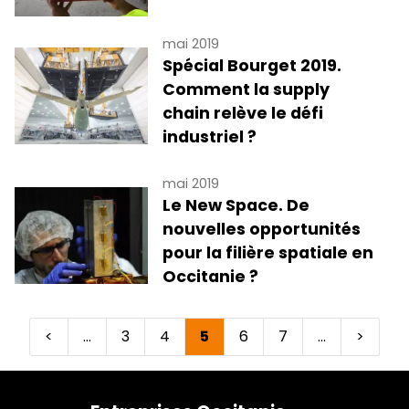
mai 2019
Spécial Bourget 2019.
Comment la supply
chain relève le défi
industriel ?
mai 2019
Le New Space. De
nouvelles opportunités
pour la filière spatiale en
Occitanie ?
Page
<
…
Page
3
Page
4
Page
5
Page
6
Page
7
…
Page
>
Pagination
précédente
courante
suivant