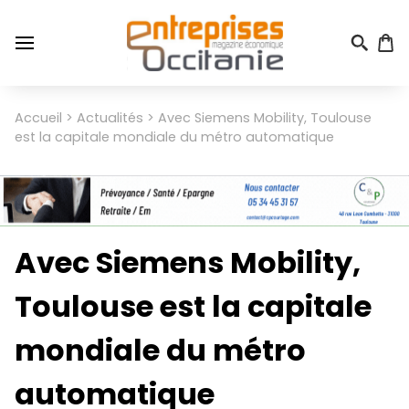
Aller
au
contenu
principal
Menu
Accueil
Actualités
Avec Siemens Mobility, Toulouse
Fil
du
est la capitale mondiale du métro automatique
d'Ariane
compte
de
l'utilisateur
Avec Siemens Mobility,
Toulouse est la capitale
mondiale du métro
automatique