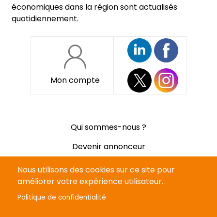
économiques dans la région sont actualisés
quotidiennement.
Mon compte
Pied
Qui sommes-nous ?
de
page
Devenir annonceur
Mentions légales
Nous utilisons des cookies sur ce site pour
améliorer votre expérience utilisateur.
Politique de confidentialité
Politique de confidentialité
CGV