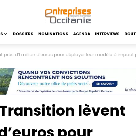
ES
DOSSIERS
NOMINATIONS
AGENDA
INTERVIEWS
BOUT
ent près d’1 million d’euros pour déployer leur modèle à impact
 Transition lèvent
 d’euros pour