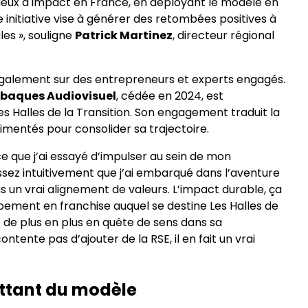
lieux à impact en France, en déployant le modèle en
e initiative vise à générer des retombées positives à
es », souligne
Patrick Martinez
, directeur régional
 également sur des entrepreneurs et experts engagés.
baques Audiovisuel
, cédée en 2024, est
 Halles de la Transition. Son engagement traduit la
imentés pour consolider sa trajectoire.
 ce que j’ai essayé d’impulser au sein de mon
ssez intuitivement que j’ai embarqué dans l’aventure
 un vrai alignement de valeurs. L’impact durable, ça
ppement en franchise auquel se destine Les Halles de
é de plus en plus en quête de sens dans sa
ente pas d’ajouter de la RSE, il en fait un vrai
attant du modèle