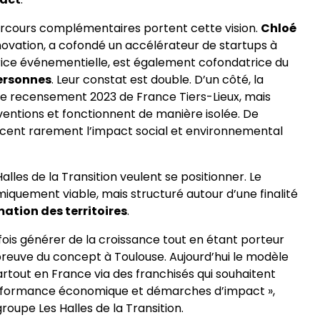
parcours complémentaires portent cette vision.
Chloé
nnovation, a cofondé un accélérateur de startups à
rice événementielle, est également cofondatrice du
personnes
. Leur constat est double. D’un côté, la
 le recensement 2023 de France Tiers-Lieux, mais
ntions et fonctionnent de manière isolée. De
placent rarement l’impact social et environnemental
lles de la Transition veulent se positionner. Le
quement viable, mais structuré autour d’une finalité
mation des territoires
.
a fois générer de la croissance tout en étant porteur
preuve du concept à Toulouse. Aujourd’hui le modèle
artout en France via des franchisés qui souhaitent
performance économique et démarches d’impact »,
roupe Les Halles de la Transition.