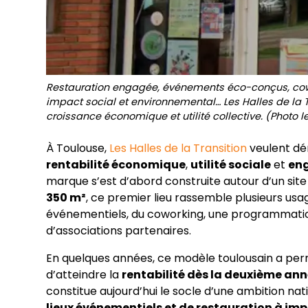
Restauration engagée, événements éco-conçus, cowo
impact social et environnemental… Les Halles de la T
croissance économique et utilité collective. (Photo le
À Toulouse,
Les Halles de la Transition
veulent dé
rentabilité économique
,
utilité sociale
et
en
marque s’est d’abord construite autour d’un site 
350 m²
, ce premier lieu rassemble plusieurs us
événementiels, du coworking, une programmation c
d’associations partenaires.
En quelques années, ce modèle toulousain a perm
d’atteindre la
rentabilité dès la deuxième an
constitue aujourd’hui le socle d’une ambition nati
lieux événementiels et de restauration à im