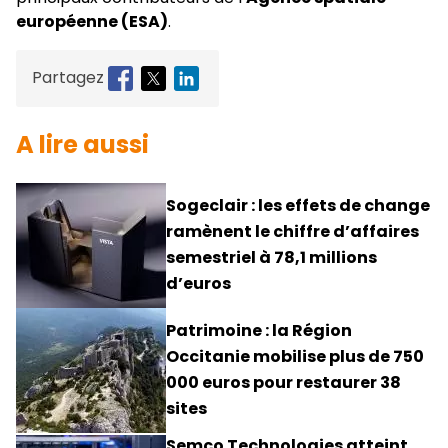
européenne (ESA)
.
Partagez
A lire aussi
Sogeclair : les effets de change
ramènent le chiffre d’affaires
semestriel à 78,1 millions
d’euros
Patrimoine : la Région
Occitanie mobilise plus de 750
000 euros pour restaurer 38
sites
Semco Technologies atteint