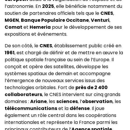
l’astronomie. En
2025
, elle bénéficie notamment du
soutien de partenaires officiels tels que le
CNES
,
MGEN
,
Banque Populaire Occitane
,
Venturi
,
Comat
et
Hemeria
pour le développement de ses
expositions et événements.
De son côté, le
CNES
, établissement public créé en
1961
, est chargé de définir et de mettre en œuvre la
politique spatiale française au sein de l’Europe. Il
conçoit et opère des satellites, développe les
systèmes spatiaux de demain et accompagne
l’émergence de nouveaux services issus des
technologies orbitales. Fort de
près de 2 400
collaborateurs
, le CNES intervient sur cinq grands
domaines :
Ariane
, les
sciences
, l’
observation
, les
télécommunications
et la
défense
. Il joue
également un rôle central dans les coopérations
internationales et représente la France parmi les
principaux contributeurs de l’
Agence spatiale