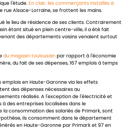
que l'étude.
En clair, les commerçants installés à
rue Alsace-Lorraine, se frottent les mains.
é le lieu de résidence de ses clients. Contrairement
 étant situé en plein centre-ville, il a été fait
 venant des départements voisins venaient surtout
ue
du magasin toulousain
par rapport à l'économie
énère, du fait de ses dépenses, 167 emplois à temps
s emplois en Haute-Garonne via les effets
ésultent des dépenses nécessaires au
ments réalisés. A l'exception de l'électricité et
s à des entreprises localisées dans le
de la consommation des salariés de Primark, sont
hypothèse, ils consomment dans le département
nt générés en Haute-Garonne par Primark et 97 en