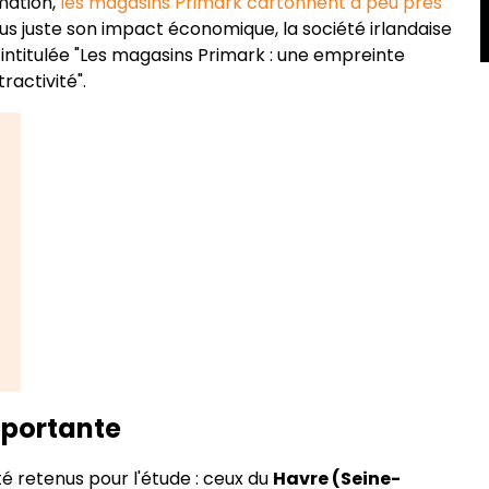
ation,
les magasins Primark cartonnent à peu près
lus juste son impact économique, la société irlandaise
intitulée "Les magasins Primark : une empreinte
ractivité".
portante
té retenus pour l'étude : ceux du
Havre (Seine-