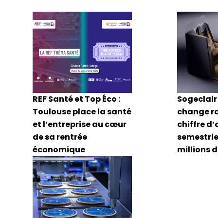
REF Santé et Top Éco :
Sogeclair 
Toulouse place la santé
change r
et l’entreprise au cœur
chiffre d’
de sa rentrée
semestriel
économique
millions 