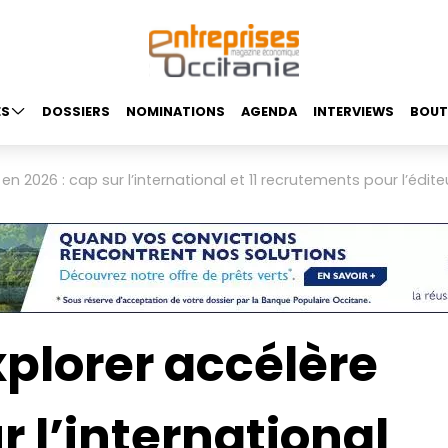
ES
DOSSIERS
NOMINATIONS
AGENDA
INTERVIEWS
BOUT
en 2026 : cap sur l’international et 11 recrutements pour l’édit
plorer accélère
r l’international