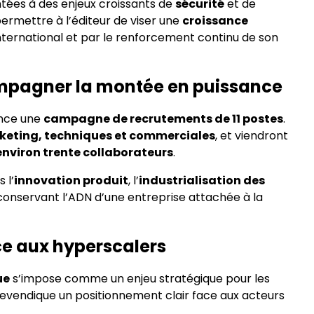
tées à des enjeux croissants de
sécurité
et de
permettre à l’éditeur de viser une
croissance
’international et par le renforcement continu de son
mpagner la montée en puissance
ance une
campagne de recrutements de 11 postes
.
keting, techniques et commerciales
, et viendront
environ trente collaborateurs
.
 l’
innovation produit
, l’
industrialisation des
 conservant l’ADN d’une entreprise attachée à la
ce aux hyperscalers
ue
s’impose comme un enjeu stratégique pour les
 revendique un positionnement clair face aux acteurs