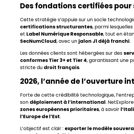
Des fondations certifiées pour
Cette stratégie s’appuie sur un socle technolog
certifications structurantes
, parmi lesquelle
et
Label Numérique Responsable
, tout en ét
SecNumCloud
, avec un
jalon J1 déjà franchi
.
Les données clients sont hébergées sur des
serv
conformes Tier 3+ et Tier 4
, garantissant une 
stricte du
droit français
.
2026, l’année de l’ouverture in
Forte de cette crédibilité technologique, l’entr
son
déploiement à l’international
. NetExplor
zones européennes prioritaires
, à savoir
l’Ital
l’Europe de l’Est
.
L’objectif est clair :
exporter le modèle souvera