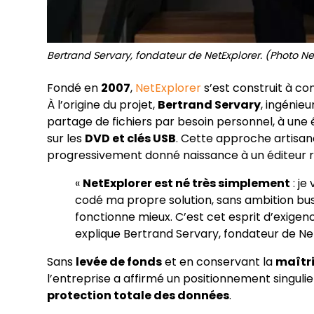
Bertrand Servary, fondateur de NetExplorer. (Photo Ne
Fondé en
2007
,
NetExplorer
s’est construit à c
À l’origine du projet,
Bertrand Servary
, ingénie
partage de fichiers par besoin personnel, à un
sur les
DVD et clés USB
. Cette approche artisanal
progressivement donné naissance à un éditeur
«
NetExplorer est né très simplement
: je
codé ma propre solution, sans ambition busi
fonctionne mieux. C’est cet esprit d’exigence
explique Bertrand Servary, fondateur de Ne
Sans
levée de fonds
et en conservant la
maîtri
l’entreprise a affirmé un positionnement singulie
protection totale des données
.