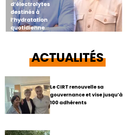
d’électrolytes
destinés à
l’hydratation
quotidienne
ACTUALITÉS
Le CIRT renouvelle sa
gouvernance et vise jusqu’à
100 adhérents