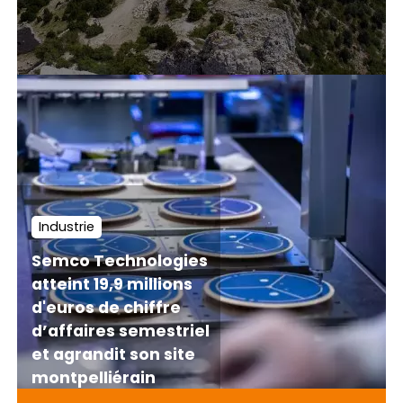
Industrie
Semco Technologies
atteint 19,9 millions
d'euros de chiffre
d’affaires semestriel
et agrandit son site
montpelliérain