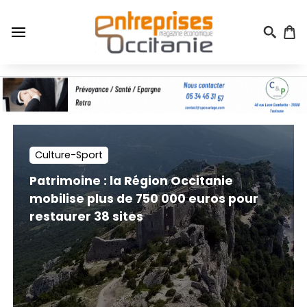
Aller
au
contenu
principal
Menu
du
compte
de
l'utilisateur
Culture-Sport
Patrimoine : la Région Occitanie
mobilise plus de 750 000 euros pour
restaurer 38 sites