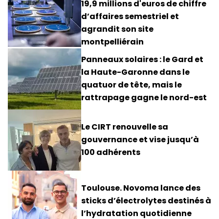
19,9 millions d'euros de chiffre
d’affaires semestriel et
agrandit son site
montpelliérain
Panneaux solaires : le Gard et
la Haute-Garonne dans le
quatuor de tête, mais le
rattrapage gagne le nord-est
Le CIRT renouvelle sa
gouvernance et vise jusqu’à
100 adhérents
Toulouse. Novoma lance des
sticks d’électrolytes destinés à
l’hydratation quotidienne