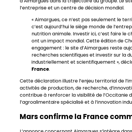
d’Aimargues dans la trajectoire du groupe. Le sit
l’entreprise et un centre de décision mondial.
« Aimargues, ce n’est pas seulement le ter
c’est aujourd’hui le siège monde de l’entrepr
nutrition animale. Investir ici, c’est faire le
ont un impact mondial. Cette édition de C
engagement : le site d’Aimargues reste aujo
recherches scientifiques et investir sur la du
industriellement et scientifiquement », déc
France
.
Cette déclaration illustre l’enjeu territorial de
activités de production, de recherche, d’innovat
contribue à renforcer la visibilité de l’Occitanie da
l’agroalimentaire spécialisé et à l’innovation indus
Mars confirme la France comme
L’annonce concernant Aimargues s’intègre dans 