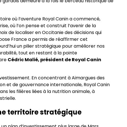
e gardois demeure à la fois le berceau historique de
ritoire où l’aventure Royal Canin a commencé,
ise, où l’on pense et construit l’avenir de la
 choix de localiser en Occitanie des décisions qui
hoose France a permis de réaffirmer cet
urd’hui un pilier stratégique pour améliorer nos
rabilité, tout en restant à la pointe
lare
Cédric Malié, président de Royal Canin
 l’investissement. En concentrant à Aimargues des
ion et de gouvernance internationale, Royal Canin
ns les filières liées à la nutrition animale, à
trielle.
 territoire stratégique
un plan d’investissement plus large de Mars,