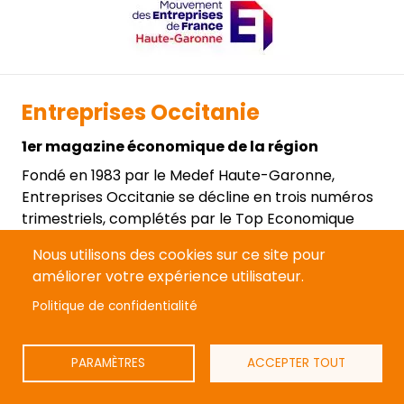
Entreprises Occitanie
1er magazine économique de la région
Fondé en 1983 par le Medef Haute-Garonne,
Entreprises Occitanie se décline en trois numéros
trimestriels, complétés par le Top Economique
Occitanie. Sur le site internet, des articles (dont
Nous utilisons des cookies sur ce site pour
une partie réservée aux abonnés), des
améliorer votre expérience utilisateur.
nominations et un agenda des événements
économiques dans la région sont actualisés
Politique de confidentialité
quotidiennement.
PARAMÈTRES
ACCEPTER TOUT