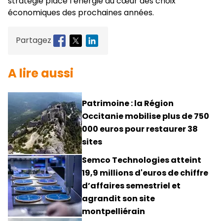
stratégie place l’énergie au cœur des choix
économiques des prochaines années.
Partagez
A lire aussi
Patrimoine : la Région
Occitanie mobilise plus de 750
000 euros pour restaurer 38
sites
Semco Technologies atteint
19,9 millions d'euros de chiffre
d’affaires semestriel et
agrandit son site
montpelliérain