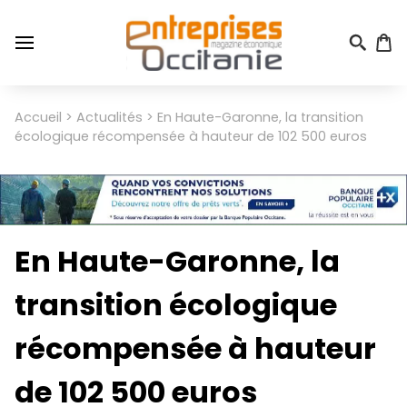
Aller
au
contenu
principal
Menu
Accueil
Actualités
En Haute-Garonne, la transition
Fil
du
écologique récompensée à hauteur de 102 500 euros
d'Ariane
compte
de
l'utilisateur
En Haute-Garonne, la
transition écologique
récompensée à hauteur
de 102 500 euros