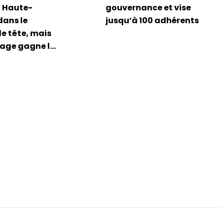
a Haute-
gouvernance et vise
dans le
jusqu’à 100 adhérents
e tête, mais
page gagne le