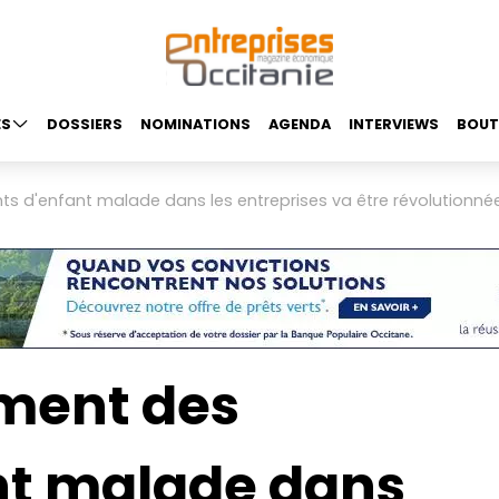
ES
DOSSIERS
NOMINATIONS
AGENDA
INTERVIEWS
BOUT
d'enfant malade dans les entreprises va être révolutionnée 
ment des
nt malade dans