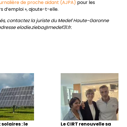
journalière de proche aidant (AJPA)
pour les
 d’emploi », ajoute-t-elle.
nés, contactez la juriste du Medef Haute-Garonne
l’adresse elodie.zieba@medef31.fr.
olaires : le
Le CIRT renouvelle sa