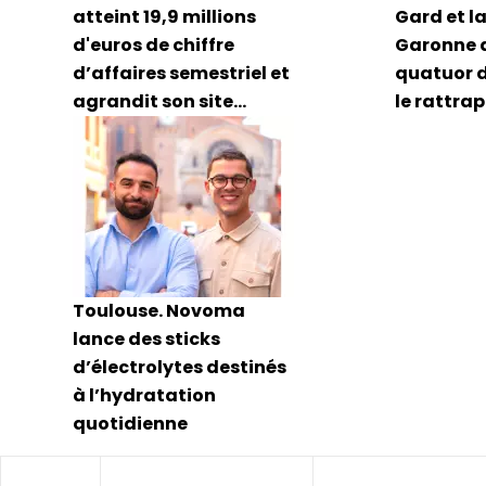
atteint 19,9 millions
Gard et l
d'euros de chiffre
Garonne 
d’affaires semestriel et
quatuor d
agrandit son site
le rattra
montpelliérain
nord-est
Toulouse. Novoma
lance des sticks
d’électrolytes destinés
à l’hydratation
quotidienne