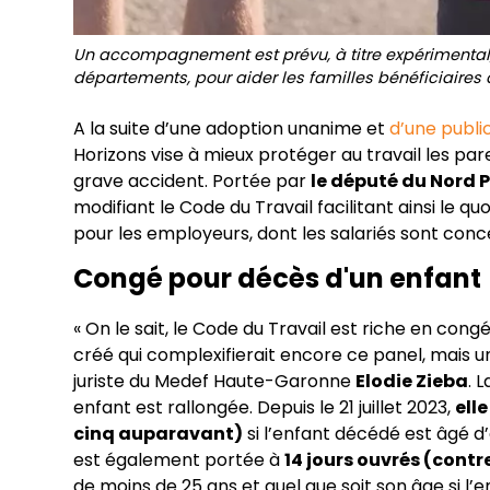
Un accompagnement est prévu, à titre expérimental, 
départements, pour aider les familles bénéficiaires de
A la suite d’une adoption unanime et
d’une public
Horizons vise à mieux protéger au travail les pa
grave accident. Portée par
le député du Nord 
modifiant le Code du Travail facilitant ainsi le q
pour les employeurs, dont les salariés sont conce
Congé pour décès d'un enfant
« On le sait, le Code du Travail est riche en cong
créé qui complexifierait encore ce panel, mais u
juriste du Medef Haute-Garonne
Elodie Zieba
. 
enfant est rallongée. Depuis le 21 juillet 2023,
ell
cinq auparavant)
si l’enfant décédé est âgé d
est également portée à
14 jours ouvrés (contr
de moins de 25 ans et quel que soit son âge si l