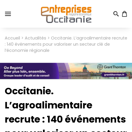
Aller
au
contenu
principal
Menu
Accueil
Actualités
Occitanie. L’agroalimentaire recrute
Fil
du
: 140 événements pour valoriser un secteur clé de
d'Ariane
compte
l’économie régionale
de
l'utilisateur
Occitanie.
L’agroalimentaire
recrute : 140 événements