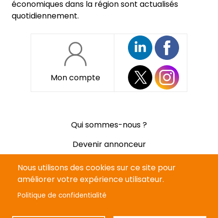
économiques dans la région sont actualisés
quotidiennement.
Mon compte
Pied
Qui sommes-nous ?
de
page
Devenir annonceur
Mentions légales
Nous utilisons des cookies sur ce site pour
améliorer votre expérience utilisateur.
Politique de confidentialité
Politique de confidentialité
CGV