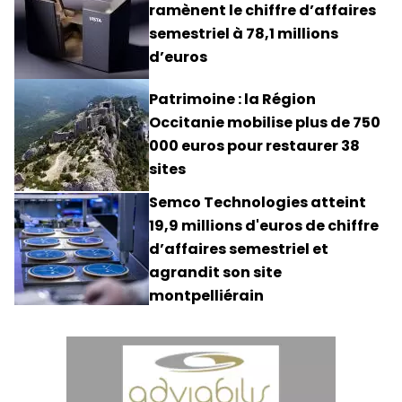
ramènent le chiffre d’affaires
semestriel à 78,1 millions
d’euros
Patrimoine : la Région
Occitanie mobilise plus de 750
000 euros pour restaurer 38
sites
Semco Technologies atteint
19,9 millions d'euros de chiffre
d’affaires semestriel et
agrandit son site
montpelliérain