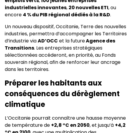
emplois verts
,
100 jeunes entreprises
industrielles innovantes
,
20 nouvelles ETI
, ou
encore
4 % du PIB régional dédiés à la R&D
.
Un nouveau dispositif, Occitanie, Terre des nouvelles
industries, permettra d’accompagner les Territoires
d’industrie via
AD’OCC
et la future
Agence des
Transitions
. Les entreprises stratégiques
sélectionnées accéderont, en priorité, au Fonds
souverain régional, afin de renforcer leur ancrage
dans les territoires.
Préparer les habitants aux
conséquences du dérèglement
climatique
L’Occitanie pourrait connaître une hausse moyenne
de température de
+2,8 °C en 2050
, et jusqu’à
+4,2
°C en 2100
, avec une multiplication des