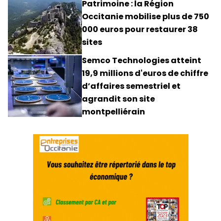
Patrimoine : la Région
Occitanie mobilise plus de 750
000 euros pour restaurer 38
sites
Semco Technologies atteint
19,9 millions d'euros de chiffre
d’affaires semestriel et
agrandit son site
montpelliérain