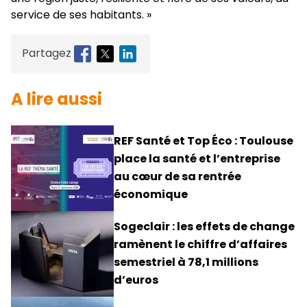
service de ses habitants. »
Partagez
A lire aussi
REF Santé et Top Éco : Toulouse
place la santé et l’entreprise
au cœur de sa rentrée
économique
Sogeclair : les effets de change
ramènent le chiffre d’affaires
semestriel à 78,1 millions
d’euros