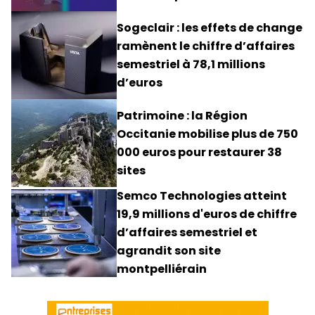
Sogeclair : les effets de change
ramènent le chiffre d’affaires
semestriel à 78,1 millions
d’euros
Patrimoine : la Région
Occitanie mobilise plus de 750
000 euros pour restaurer 38
sites
Semco Technologies atteint
19,9 millions d'euros de chiffre
d’affaires semestriel et
agrandit son site
montpelliérain