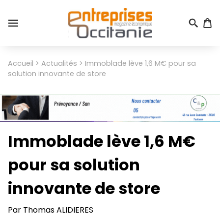
Aller
au
contenu
principal
Menu
Accueil
Actualités
Immoblade lève 1,6 M€ pour sa
Fil
du
solution innovante de store
d'Ariane
compte
de
l'utilisateur
Immoblade lève 1,6 M€
pour sa solution
innovante de store
Par
Thomas ALIDIERES