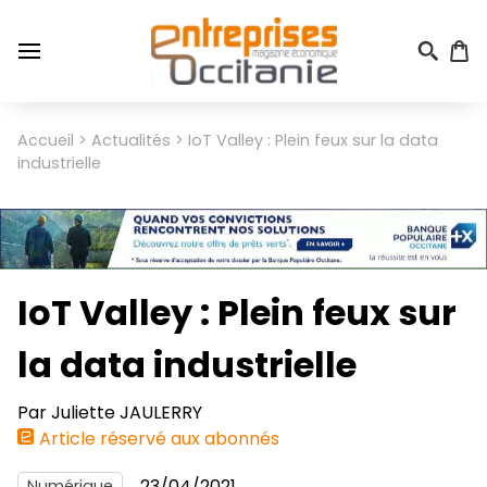
Aller
au
contenu
principal
Menu
Accueil
Actualités
IoT Valley : Plein feux sur la data
Fil
du
industrielle
d'Ariane
compte
de
l'utilisateur
IoT Valley : Plein feux sur
la data industrielle
Par
Juliette JAULERRY
Article réservé aux abonnés
23/04/2021
Numérique