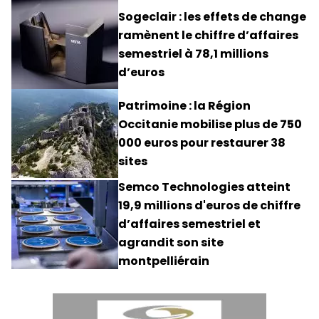
Sogeclair : les effets de change
ramènent le chiffre d’affaires
semestriel à 78,1 millions
d’euros
Patrimoine : la Région
Occitanie mobilise plus de 750
000 euros pour restaurer 38
sites
Semco Technologies atteint
19,9 millions d'euros de chiffre
d’affaires semestriel et
agrandit son site
montpelliérain