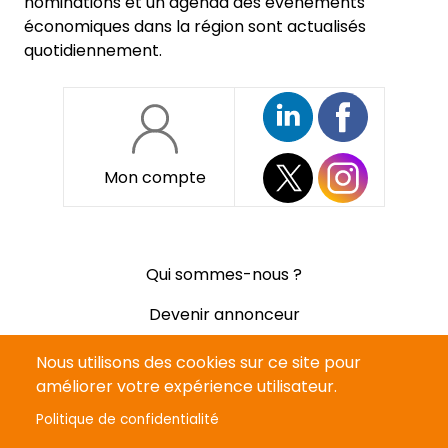
nominations et un agenda des événements
économiques dans la région sont actualisés
quotidiennement.
Mon compte
Pied
Qui sommes-nous ?
de
page
Devenir annonceur
Mentions légales
Nous utilisons des cookies sur ce site pour
améliorer votre expérience utilisateur.
Politique de confidentialité
Politique de confidentialité
CGV