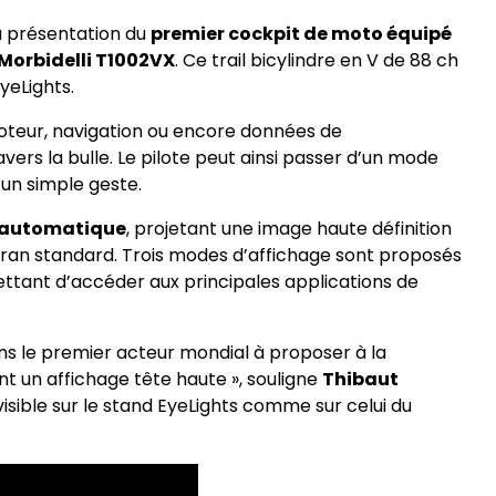
a présentation du
premier cockpit de moto équipé
Morbidelli T1002VX
. Ce trail bicylindre en V de 88 ch
eLights.
moteur, navigation ou encore données de
rs la bulle. Le pilote peut ainsi passer d’un mode
un simple geste.
t automatique
, projetant une image haute définition
écran standard. Trois modes d’affichage sont proposés
ettant d’accéder aux principales applications de
s le premier acteur mondial à proposer à la
nt un affichage tête haute », souligne
Thibaut
visible sur le stand EyeLights comme sur celui du