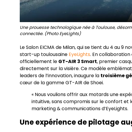
Une prouesse technologique née à Toulouse, désormai
connectée. (Photo EyeLights)
Le Salon EICMA de Milan, qui se tient du 4 au 9
start-up toulousaine
EyeLights
. En collaboration
officiellement le
GT-AIR 3 Smart
, premier casq
directement sur la visière. Ce modèle emblématiq
leaders de l’innovation, inaugure la
troisième g
cœur de la gamme GT-AIR de Shoei.
« Nous voulions offrir aux motards une expé
intuitive, sans compromis sur le confort et l
marketing & communications d’EyeLights.
Une expérience de pilotage a