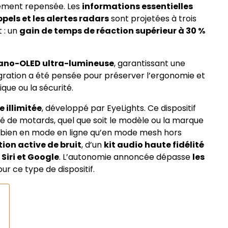
lement repensée. Les
informations essentielles
ppels et les alertes radars
sont projetées à trois
 : un
gain de temps de réaction supérieur à 30 %
 nano-OLED ultra-lumineuse
, garantissant une
ntégration a été pensée pour préserver l’ergonomie et
ique ou la sécurité.
 illimitée
, développé par EyeLights. Ce dispositif
é de motards, quel que soit le modèle ou la marque
i bien en mode en ligne qu’en mode mesh hors
ion active de bruit
, d’un
kit audio haute fidélité
x
Siri et Google
. L’autonomie annoncée dépasse
les
our ce type de dispositif.