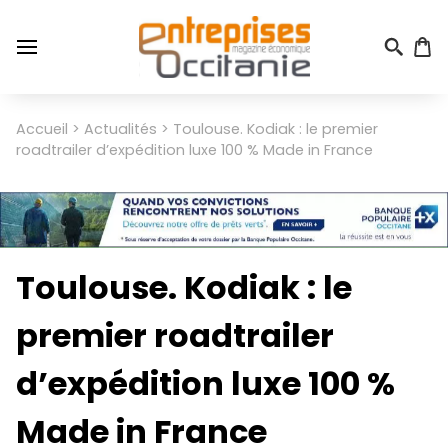
Aller
au
contenu
principal
Menu
Accueil
Actualités
Toulouse. Kodiak : le premier
Fil
du
roadtrailer d’expédition luxe 100 % Made in France
d'Ariane
compte
de
l'utilisateur
Toulouse. Kodiak : le
premier roadtrailer
d’expédition luxe 100 %
Made in France