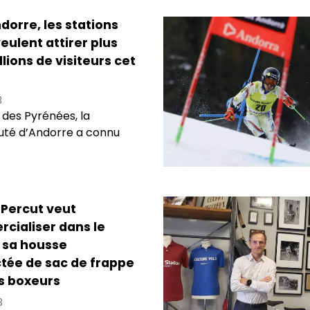
dorre, les stations
veulent attirer plus
llions de visiteurs cet
3
des Pyrénées, la
uté d’Andorre a connu
-Percut veut
cialiser dans le
sa housse
tée de sac de frappe
s boxeurs
3