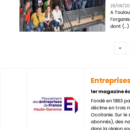
29/08/20
A Toulou
l’organis
dont (...)
Pag
‹‹
Pagination
préc
Entreprise
1er magazine é
Fondé en 1983 pa
décline en trois
Occitanie. Sur le
abonnés), des n
dans la région s