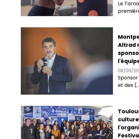
Le Tarnai
première
Montpel
Altrad 
sponso
l'équip
08/09/20
Sponsor 
et des (..
Toulou
culture
l'organ
Festiva