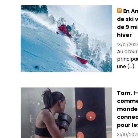
En An
de ski 
de 9 mi
hiver
13/12/202
Au cœur 
principa
une (...)
Tarn. I
commer
monde 
connec
pour le
31/10/202