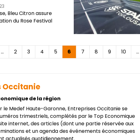
23
se, Bleu Citron assure
ation du Rose Festival
e
…
Page
2
Page
3
Page
4
Page
5
Page
6
Page
7
Page
8
Page
9
Page
10
…
édente
courante
s Occitanie
conomique de la région
r le Medef Haute-Garonne, Entreprises Occitanie se
 numéros trimestriels, complétés par le Top Economique
 site internet, des articles (dont une partie réservée aux
ominations et un agenda des événements économiques
ont actualisés quotidiennement.