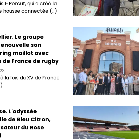
s I-Percut, qui a créé la
 housse connectée (...)
lier. Le groupe
renouvelle son
ring maillot avec
e de France de rugby
23
à la fois du XV de France
.)
se. L'odyssée
lle de Bleu Citron,
isateur du Rose
l