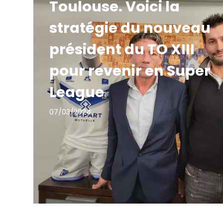
Toulouse. Voici la
stratégie du nouveau
président du TO XIII
pour revenir en Super
League
07/03/2024