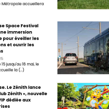
 Métropole accueillera
se Space Festival
 une immersion
e pour éveiller les
ns et ouvrir les
ns
25
 15 jusqu'au 18 mai, le
ueille la (...)
e. Le Zénith lance
lub Zénith », nouvelle
IP dédiée aux
rises