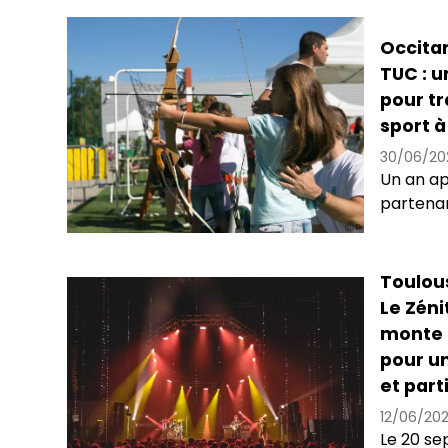
Occitan
TUC : u
pour tr
sport à
30/06/20
Un an ap
partenari
Toulous
Le Zéni
monte l
pour u
et part
12/06/20
Le 20 se