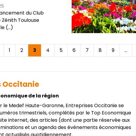
25
lancement du Club
e Zénith Toulouse
 (...)
age
Page
1
Page
2
Page
3
Page
4
Page
5
Page
6
Page
7
Page
8
Page
9
…
récédente
courante
s Occitanie
conomique de la région
r le Medef Haute-Garonne, Entreprises Occitanie se
 numéros trimestriels, complétés par le Top Economique
 site internet, des articles (dont une partie réservée aux
ominations et un agenda des événements économiques
ont actualisés quotidiennement.