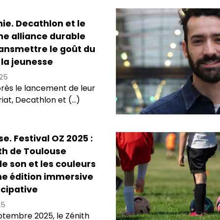
ie. Decathlon et le
ne alliance durable
ansmettre le goût du
 la jeunesse
25
rès le lancement de leur
at, Decathlon et (...)
e. Festival OZ 2025 :
th de Toulouse
e son et les couleurs
ne édition immersive
icipative
25
ptembre 2025, le Zénith