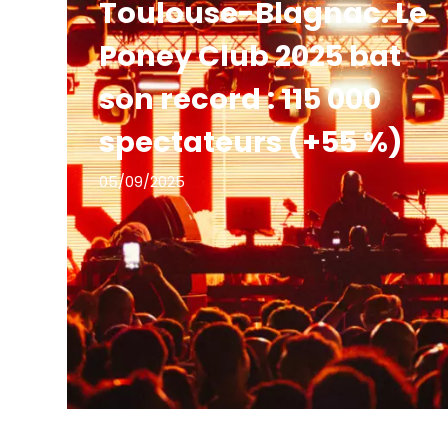
Toulouse-Blagnac. Le
Poney Club 2025 bat
son record : 115 000
spectateurs (+55 %)
05/09/2025