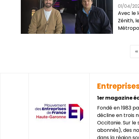
01/04/20
Avec le 
Zénith, l
Métropole
P
‹‹
Pagination
p
Entreprise
1er magazine é
Fondé en 1983 pa
décline en trois
Occitanie. Sur le
abonnés), des n
dans la région s