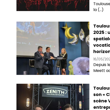
Toulouse
la (...)
Toulou
2025 :
spatial
vocatio
horizo
16/05/20
Depuis le
Meett acc
Toulous
son « C
scène V
entrep