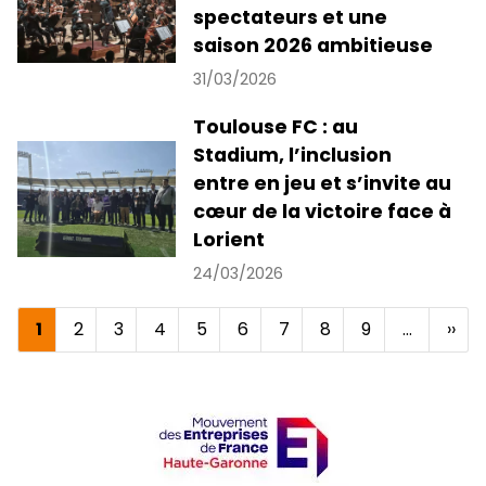
spectateurs et une
saison 2026 ambitieuse
31/03/2026
Toulouse FC : au
Stadium, l’inclusion
entre en jeu et s’invite au
cœur de la victoire face à
Lorient
24/03/2026
Page
1
Page
2
Page
3
Page
4
Page
5
Page
6
Page
7
Page
8
Page
9
…
Pag
››
Pagination
courante
suiv