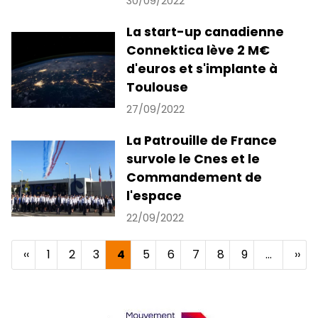
30/09/2022
La start-up canadienne
Connektica lève 2 M€
d'euros et s'implante à
Toulouse
27/09/2022
La Patrouille de France
survole le Cnes et le
Commandement de
l'espace
22/09/2022
Page
‹‹
Page
1
Page
2
Page
3
Page
4
Page
5
Page
6
Page
7
Page
8
Page
9
…
Pag
››
Pagination
précédente
courante
suiv