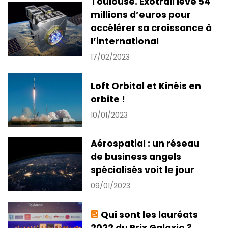
Toulouse. Exotrail lève 54
millions d’euros pour
accélérer sa croissance à
l’international
17/02/2023
Loft Orbital et Kinéis en
orbite !
10/01/2023
Aérospatial : un réseau
de business angels
spécialisés voit le jour
09/01/2023
Qui sont les lauréats
2022 du Prix Galaxie ?